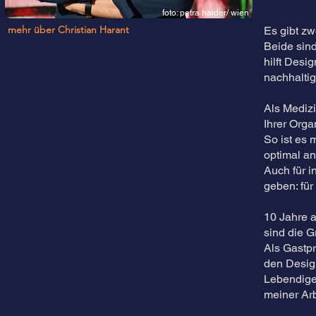
foto: petra haider/ wien
mehr über Christian Harant
Es gibt z
Beide sind
hilft Desi
nachhaltig
Als Medizi
Ihrer Orga
So ist es 
optimal an
Auch für i
geben: für
10 Jahre a
sind die G
Als Gastpr
den Design
Lebendige
meiner Arb