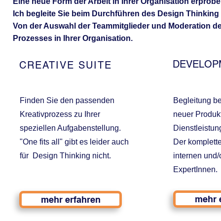
Eine neue Form der Arbeit in Ihrer Organisation erprob
Ich begleite Sie beim Durchführen des Design Thinking
Von der Auswahl der Teammitglieder und Moderation de
Prozesses in Ihrer Organisation.
DEVELOP
CREATIVE SUITE
Finden Sie den passenden
Begleitung be
Kreativprozess zu Ihrer
neuer Produk
speziellen Aufgabenstellung.
Dienstleistun
"One fits all" gibt es leider auch
Der komplette
für Design Thinking nicht.
internen und/
ExpertInnen.
mehr 
mehr erfahren