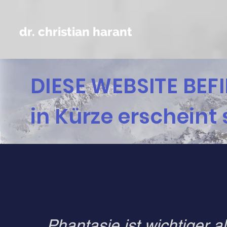
dr. christian harant
DIESE WEBSITE BEF
in Kürze erscheint
Phantasie ist wichtiger 