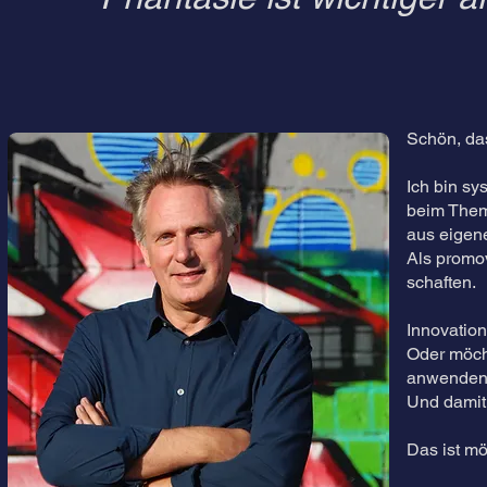
Schön, das
Ich bin sy
beim Them
aus eigene
Als promo
schaften.
Innovation
Oder möch
anwende
Und damit
Das ist mö