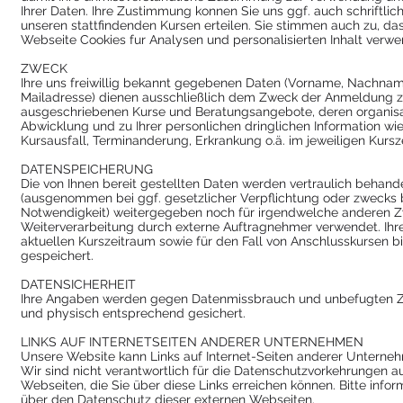
Ihrer Daten. Ihre Zustimmung konnen Sie uns ggf. auch schriftlich
unseren stattfindenden Kursen erteilen. Sie stimmen auch zu, da
Webseite Cookies fur Analysen und personalisierten Inhalt verwe
ZWECK
Ihre uns freiwillig bekannt gegebenen Daten (Vorname, Nachname,
Mailadresse) dienen ausschließlich dem Zweck der Anmeldung 
ausgeschriebenen Kurse und Beratungsangebote, deren organis
Abwicklung und zu Ihrer personlichen dringlichen Information wie 
Kursausfall, Terminanderung, Erkrankung o.ä. im jeweiligen Kursz
DATENSPEICHERUNG
Die von Ihnen bereit gestellten Daten werden vertraulich behande
(ausgenommen bei ggf. gesetzlicher Verpflichtung oder zwecks 
Notwendigkeit) weitergegeben noch für irgendwelche anderen Z
Weiterverarbeitung durch externe Auftragnehmer verwendet. Ihr
aktuellen Kurszeitraum sowie für den Fall von Anschlusskursen b
gespeichert.
DATENSICHERHEIT
Ihre Angaben werden gegen Datenmissbrauch und unbefugten Zu
und physisch entsprechend gesichert.
LINKS AUF INTERNETSEITEN ANDERER UNTERNEHMEN
Unsere Website kann Links auf Internet-Seiten anderer Unterne
Wir sind nicht verantwortlich für die Datenschutzvorkehrungen a
Webseiten, die Sie über diese Links erreichen können. Bitte infor
über den Datenschutz dieser externen Webseiten.